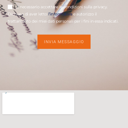
È necessario accettare le condizioni sulla privacy.
Dichiaro di aver letto
l’informativa
e autorizzo il
trattamento dei miei dati personali per i fini in essa indicati.
INVIA MESSAGGIO