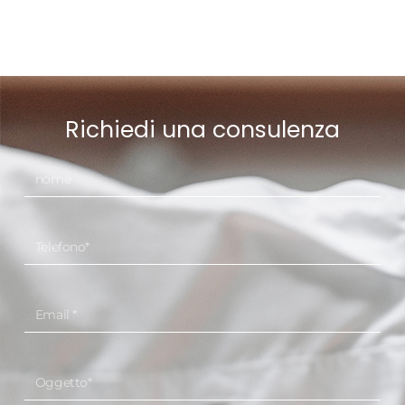
Richiedi una consulenza