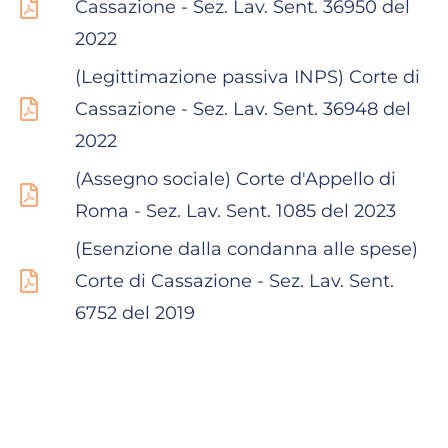
Cassazione - Sez. Lav. Sent. 36950 del
2022
(Legittimazione passiva INPS) Corte di
Cassazione - Sez. Lav. Sent. 36948 del
2022
(Assegno sociale) Corte d'Appello di
Roma - Sez. Lav. Sent. 1085 del 2023
(Esenzione dalla condanna alle spese)
Corte di Cassazione - Sez. Lav. Sent.
6752 del 2019