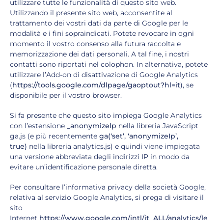
utilizzare tutte le funzionalità di questo sito web.
Utilizzando il presente sito web, acconsentite al
trattamento dei vostri dati da parte di Google per le
modalità e i fini sopraindicati. Potete revocare in ogni
momento il vostro consenso alla futura raccolta e
memorizzazione dei dati personali. A tal fine, i nostri
contatti sono riportati nel colophon. In alternativa, potete
utilizzare l’Add-on di disattivazione di Google Analytics
(
https://tools.google.com/dlpage/gaoptout?hl=it
), se
disponibile per il vostro browser.
Si fa presente che questo sito impiega Google Analytics
con l’estensione
_anonymizelp
nella libreria JavaScript
ga.js (e più recentemente
ga(‘set’, ‘anonymizeIp’,
true)
nella libreria analytics.js) e quindi viene impiegata
una versione abbreviata degli indirizzi IP in modo da
evitare un’identificazione personale diretta.
Per consultare l’informativa privacy della società Google,
relativa al servizio Google Analytics, si prega di visitare il
sito
Internet
https://www.google.com/intl/it_ALL/analytics/le