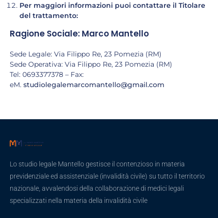
Per maggiori informazioni puoi contattare il Titolare
del trattamento:
Ragione Sociale: Marco Mantello
Sede Legale: Via Filippo Re, 23 Pomezia (RM)
Sede Operativa: Via Filippo Re, 23 Pomezia (RM)
Tel: 0693377378 – Fax:
eM.
studiolegalemarcomantello@gmail.com
Lo studio legale Mantello gestisce il contenzioso in materia
previdenziale ed assistenziale (invalidità civile) su tutto il territorio
nazionale, avvalendosi della collaborazione di medici legali
specializzati nella materia della invalidità civile