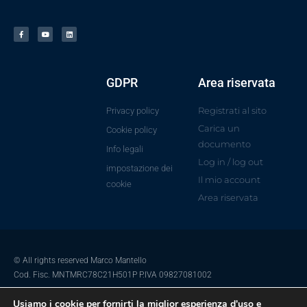
GDPR
Area riservata
Registrati al sito
Privacy policy
Carica un
Cookie policy
documento
Info legali
Log in / log out
impostazione dei
Il mio account
cookie
Area riservata
© All rights reserved Marco Mantello
Cod. Fisc. MNTMRC78C21H501P P.IVA 09827081002
Usiamo i cookie per fornirti la miglior esperienza d'uso e