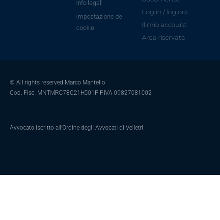
Info legali
Log in / log out
impostazione dei
Il mio account
cookie
Area riservata
© All rights reserved Marco Mantello
Cod. Fisc. MNTMRC78C21H501P P.IVA 09827081002
Avvocato iscritto all’Ordine degli Avvocati di Velletri