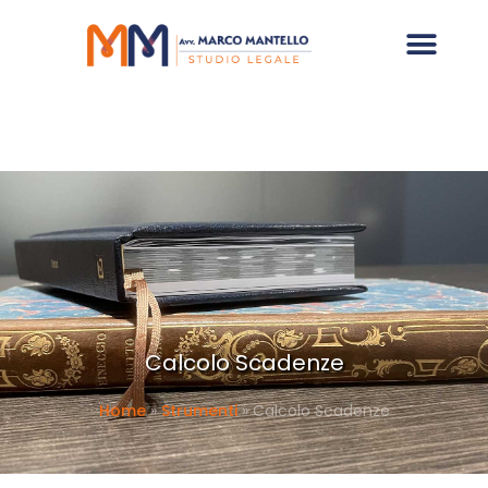
Calcolo Scadenze
Home
»
Strumenti
»
Calcolo Scadenze