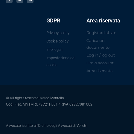
GDPR
Area riservata
Registrati al sito
Privacy policy
Carica un
Cookie policy
documento
Info legali
Log in / log out
impostazione dei
Il mio account
cookie
Area riservata
© All rights reserved Marco Mantello
Cod. Fisc. MNTMRC78C21H501P P.IVA 09827081002
Avvocato iscritto all’Ordine degli Avvocati di Velletri