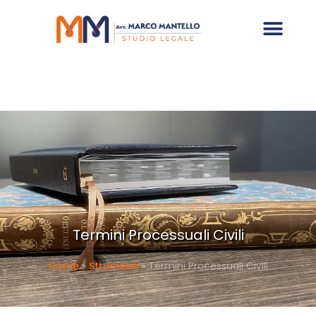
Termini Processuali Civili
Home
»
Strumenti
»
Termini Processuali Civili